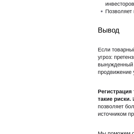
инвесторо
Позволяет 
Вывод
Если товарный
угроз: претен
вынужденный 
продвижение 
Регистрация 
такие риски.
И
позволяет бо
источником п
Мы поможем с