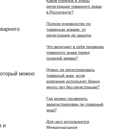
Каков порядок и этапы
регистрации товарного знака
в Роспатенте?
Полное руководство по
оварного
товарным знакам: от
регистрации до защиты
Что включает в себя проверка
товарного знака перед
подачей заявки?
Нужно ли регистрировать
который можно
товарный знак, если
компания использует бренд
много лет без регистрации?
Где можно проверить,
зарегистрирован ли товарный
знак?
Для чего используется
в и
Международная