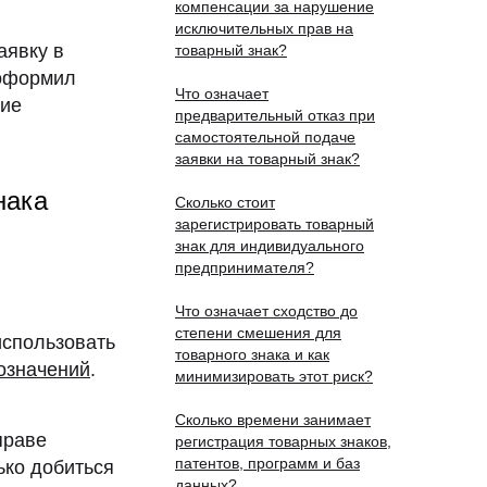
компенсации за нарушение
исключительных прав на
аявку в
товарный знак?
 оформил
Что означает
ние
предварительный отказ при
самостоятельной подаче
заявки на товарный знак?
нака
Сколько стоит
зарегистрировать товарный
знак для индивидуального
предпринимателя?
Что означает сходство до
степени смешения для
спользовать
товарного знака и как
означений
.
минимизировать этот риск?
Сколько времени занимает
праве
регистрация товарных знаков,
патентов, программ и баз
ько добиться
данных?