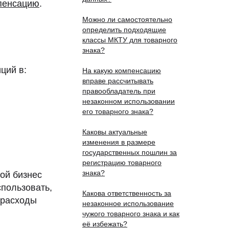
пенсацию
.
Можно ли самостоятельно
определить подходящие
классы МКТУ для товарного
знака?
ций в:
На какую компенсацию
вправе рассчитывать
правообладатель при
незаконном использовании
его товарного знака?
Каковы актуальные
изменения в размере
государственных пошлин за
регистрацию товарного
знака?
ой бизнес
спользовать,
Какова ответственность за
 расходы
незаконное использование
чужого товарного знака и как
её избежать?