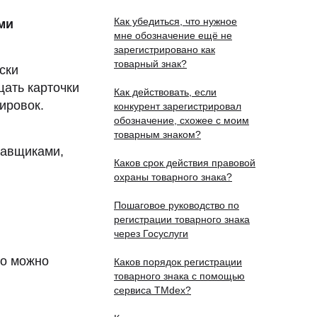
Как убедиться, что нужное
ми
мне обозначение ещё не
зарегистрировано как
товарный знак?
ски
ать карточки
Как действовать, если
ировок.
конкурент зарегистрировал
обозначение, схожее с моим
товарным знаком?
тавщиками,
Каков срок действия правовой
охраны товарного знака?
Пошаговое руководство по
регистрации товарного знака
через Госуслуги
го можно
Каков порядок регистрации
товарного знака с помощью
сервиса TMdex?