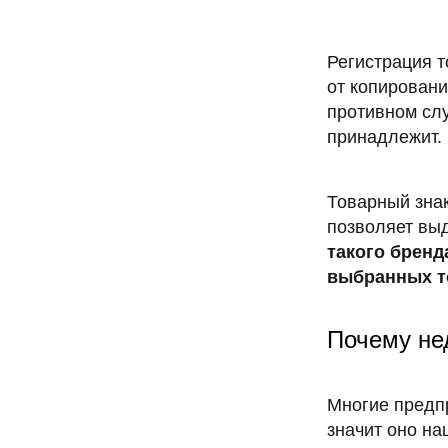
предприятием;
помощь в управлении делами или в коммерческой
деятельности промышленного или торгового
Регистрация т
предприятия;
от копировани
противном слу
Примечание:
принадлежит.
Товарный знак
позволяет вы
такого бренд
выбранных то
Почему не
Многие предп
значит оно на