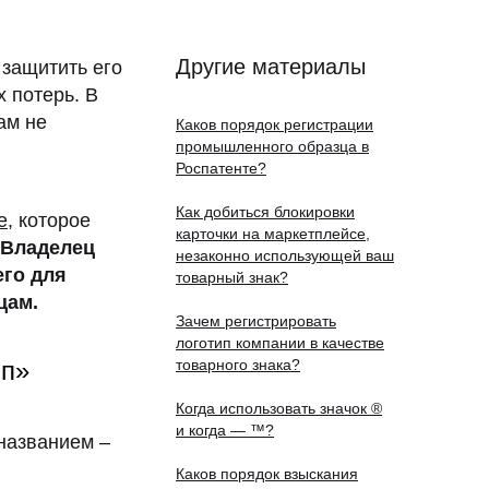
Другие материалы
 защитить его
х потерь. В
ам не
Каков порядок регистрации
промышленного образца в
Роспатенте?
Как добиться блокировки
е
, которое
карточки на маркетплейсе,
Владелец
незаконно использующей ваш
его для
товарный знак?
цам.
Зачем регистрировать
логотип компании в качестве
ип»
товарного знака?
Когда использовать значок ®
и когда — ™?
названием –
Каков порядок взыскания