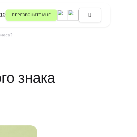
-10
ПЕРЕЗВОНИТЕ МНЕ
рбург, ул. Восстания, д. 7, пом.
о двора)
знеса?
CONSULT@TMDEX.RU
го знака