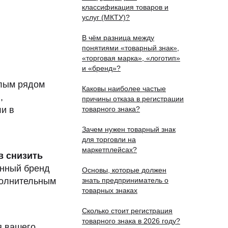
классификация товаров и
услуг (МКТУ)?
В чём разница между
понятиями «товарный знак»,
«торговая марка», «логотип»
и «бренд»?
елым рядом
Каковы наиболее частые
,
причины отказа в регистрации
и в
товарного знака?
Зачем нужен товарный знак
для торговли на
маркетплейсах?
в снизить
анный бренд
Основы, которые должен
полнительным
знать предприниматель о
товарных знаках
Сколько стоит регистрация
товарного знака в 2026 году?
я вашего