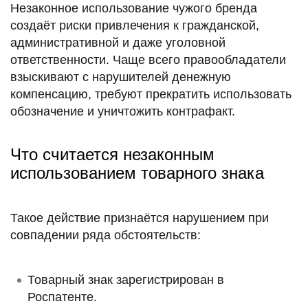
Незаконное использование чужого бренда
предприятием;
помощь в управлении делами или в коммерческой
создаёт риски привлечения к гражданской,
деятельности промышленного или торгового
административной и даже уголовной
предприятия;
ответственности. Чаще всего правообладатели
взыскивают с нарушителей денежную
Примечание:
компенсацию, требуют прекратить использовать
обозначение и уничтожить контрафакт.
Что считается незаконным
использованием товарного знака
Такое действие признаётся нарушением при
совпадении ряда обстоятельств:
Товарный знак зарегистрирован в
Роспатенте.