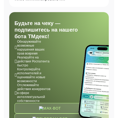
Будьте на чеку —
подпишитесь на нашего
бота ТМдекс!
Обнаруживайте
возможные
нарушения ваших
прав вовремя
Реагируйте на
действия Роспатента
быстро
Контролируйте
исполнителей и
оценивайте новые
возможности
Отслеживайте
действия конкурентов
в сфере
интеллектуальной
собственности
MAX-BOT