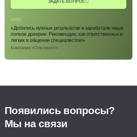
leather;caramel [food colouring];caramel [food coloring]
colouring];malt caramel [food coloring];coatings for roofin
paints;white lead;carbon black [pigment];undercoating fo
chassis;undersealing for vehicle chassis;shoe dyes;lime 
«Добились нужных результатов и заработали наше
[ink];cobalt oxide [colorant];cochineal carmine;colophony
полное доверие. Рекомендую, как ответственных и
colorants;wood preservatives;copal;aniline dyes;thinners 
легких в общении специалистов!»
lacquers;thickeners for paints;creosote for wood preserva
Компания «Онклининг»
leather;mordants for leather;dyes*;pigments;turmeric [col
raw;distempers;enamels [varnishes];enamels for painting
ink;marking ink for animals;siccatives [drying agents] for
[paints];fixatives [varnishes];lamp black [pigment];yello
[paints, lacquers];gamboge for painting;gum-lac;shellac;
greases;engraving ink;zinc oxide [pigment];oils for the p
oils;fireproof paints;indigo [colorant];binding preparation
paints;colourings for liqueurs;colorings for liqueurs;oran
powder form for use in painting, decorating, printing and 
resin];metal foil for use in painting, decorating, printing 
Появились вопросы?
preparations for metals;protective preparations for meta
dyeing eggs;annotto [dyestuff];annatto [dyestuff];saffron
Мы на связи
[colorant];sumac for varnishes;titanium dioxide [pigment]
preparations;primers;whitewash;dyewood;dye-wood;dye
dyestuffs;carbonyl for wood preservation;copal varnish;la