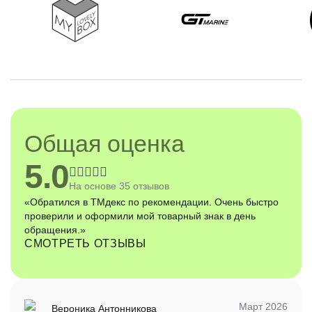
Общая оценка
5.0
На основе 35 отзывов
«Компетентно и оперативно отработали, помогли
«Об
зарегистрировать несколько сложных товарных знаков.
про
Теперь рекомендую всем своим коллегам и знакомым»
обр
СМОТРЕТЬ ОТЗЫВЫ
Март 2026
Вероника Антонникова