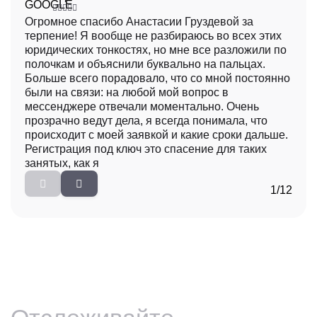
Огромное спасибо Анастасии Груздевой за
Особ
терпение! Я вообще не разбираюсь во всех этих
мене
юридических тонкостях, но мне все разложили по
отве
полочкам и объяснили буквально на пальцах.
заяв
Больше всего порадовало, что со мной постоянно
кома
были на связи: на любой мой вопрос в
сотр
мессенджере отвечали моментально. Очень
сотр
прозрачно ведут дела, я всегда понимала, что
парт
происходит с моей заявкой и какие сроки дальше.
Регистрация под ключ это спасение для таких
занятых, как я
1/12