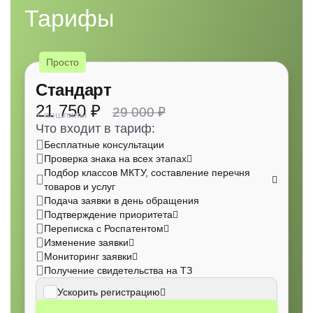
Тарифы
10 класс
Медоборудование
1.2%
14 класс
Драгоценности
1.2%
Просто
45 класс
Юриспруденция, безопасность и социальные услуги
1.1%
Стандарт
21 750
₽
29 000 ₽
08 класс
Ручные инструменты
1.0%
+ пошлины
Что входит в тариф:
17 класс
Изоляция и пластмассы
Бесплатные консультации
0.9%
Проверка знака на всех этапах
Подбор классов МКТУ, составление перечня
04 класс
Топливо и смазки
0.8%
товаров и услуг
Подача заявки в день обращения
02 класс
Краски и защитные средства
0.8%
Подтверждение приоритета
Переписка с Роспатентом
34 класс
Табак
0.7%
Изменение заявки
Мониторинг заявки
Получение свидетельства на ТЗ
26 класс
Галантерея
0.7%
Ускорить регистрацию
27 класс
Покрытия
0.5%