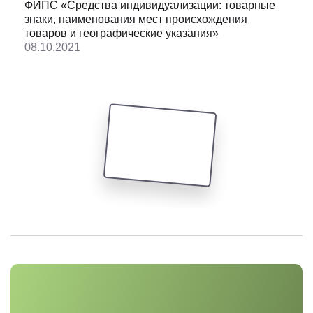
свинцовые;сажа газовая [пигмент];покрытия защитны
ФИПС «Средства индивидуализации: товарные
транспортных средств;красители для обуви;молоко и
знаки, наименования мест происхождения
типографские [чернила];оксид кобальта [краситель];к
товаров и географические указания»
кошенилевый;канифоль*;красители*;красители из сол
08.10.2021
предохранения древесины;копал [смола растительна
анилиновые;разбавители для красок;разбавители для
красок;креозот для предохранения древесины;протр
окрашивающие*;пигменты;куркума [краситель];смол
необработанные;краски клеевые;темпера;эмали [лаки
типографские;краски для клеймения животных;сиккат
высыхания] для красок;покрытия [краски];фиксативы 
[пигмент];фустин [краситель];глазури [покрытия];гумм
живописи;гуммилак;шеллак;камедесмолы;смазки ант
консистентные;чернила для гравировки;оксид цинка 
для древесины;масла антикоррозионные;краски огне
[краситель];вещества связывающие для красок;красит
свинцовый;порошки металлические для использовани
декорировании, полиграфии и искусстве;мастики [п
Удостоверение о повышении квалификации
металлическая для использования в живописи, деко
ФИПС «Средства индивидуализации:
искусстве;составы для предотвращения потускнения
товарные знаки, наименования мест
защитные для металлов;сурик свинцовый;бумага для
происхождения товаров и географические
[краситель];шафран [краситель];сандарак;сажа [краси
указания»
лаков;диоксид титана [пигмент];составы против ржав