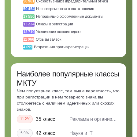
50 961
Схожесть знаков (предварительный отказ)
50 454
Несвоевременная оплата пошлин
17 550
Неправильно оформленные документы
13 224
Отказы в регистрации
12 710
Увеличение пошлин вдвое
11 066
Отзывы заявок
4 099
Возражения против регистрации
Наиболее популярные классы
МКТУ
Чем популярнее класс, тем выше вероятность, что
при регистрации в нем товарного знака вы
столкнетесь с наличием идентичных или схожих
знаков.
35 класс
Реклама и организация бизнеса
11.2%
42 класс
Наука и IT
5.9%