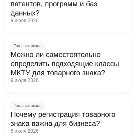
помощь в управлении делами или в коммерческой
патентов, программ и баз
деятельности промышленного или торгового
данных?
предприятия;
9 июля 2026
помощь в эксплуатации или управлении коммерческим
предприятием;
Товарные знаки
помощь в управлении делами или в коммерческой
Можно ли самостоятельно
деятельности промышленного или торгового
предприятия;
определить подходящие классы
МКТУ для товарного знака?
9 июля 2026
помощь в эксплуатации или управлении коммерческим
предприятием;
помощь в управлении делами или в коммерческой
деятельности промышленного или торгового
Товарные знаки
предприятия;
Почему регистрация товарного
знака важна для бизнеса?
8 июля 2026
помощь в эксплуатации или управлении коммерческим