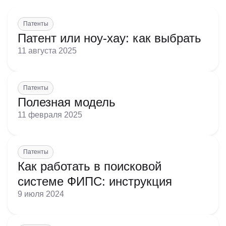
помощь в управлении делами или в коммерческой
деятельности промышленного или торгового
предприятия;
Патенты
Патент или ноу-хау: как выбрать
11 августа 2025
помощь в эксплуатации или управлении коммерческим
предприятием;
помощь в управлении делами или в коммерческой
Патенты
деятельности промышленного или торгового
Полезная модель
предприятия;
11 февраля 2025
помощь в эксплуатации или управлении коммерческим
Патенты
предприятием;
помощь в управлении делами или в коммерческой
Как работать в поисковой
деятельности промышленного или торгового
системе ФИПС: инструкция
предприятия;
9 июля 2024
помощь в эксплуатации или управлении коммерческим