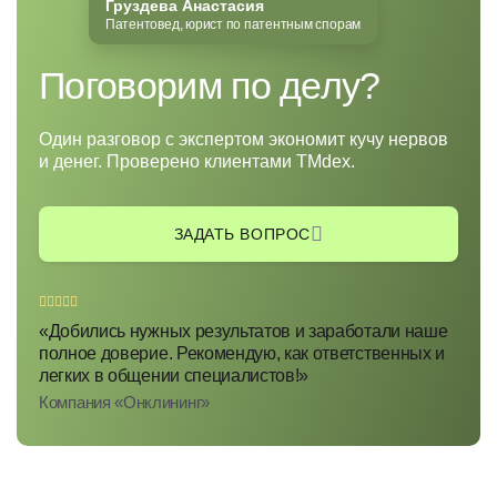
Груздева Анастасия
Патентовед, юрист по патентным спорам
Поговорим по делу?
Один разговор с экспертом экономит кучу нервов
и денег. Проверено клиентами TMdex.
ЗАДАТЬ ВОПРОС
«Добились нужных результатов и заработали наше
полное доверие. Рекомендую, как ответственных и
легких в общении специалистов!»
Компания «Онклининг»