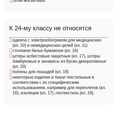
сетки москитные.
предприятием;
помощь в управлении делами или в коммерческой
деятельности промышленного или торгового
предприятия;
К 24-му классу не относятся
Примечание:
одеяла с электрообогревом для медицинских
(кл. 10) и немедицинских целей (кл. 11)
столовое белье бумажное (кл. 16)
шторы асбестовые защитные (кл. 17), шторы
бамбуковые и занавесы из бусин декоративные
(кл. 20)
попоны для лошадей (кл. 18)
некоторые изделия и ткани текстильные в
соответствии с их специфическим
использованием, например для переплетов (кл.
16), изоляции (кл. 17), геотекстиль (кл. 19).