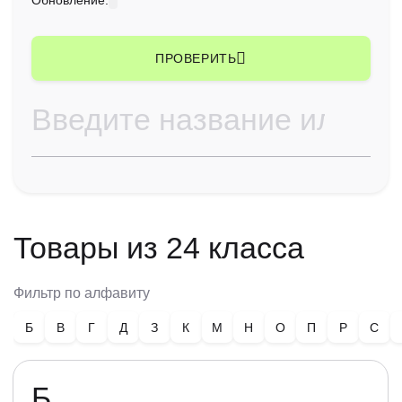
Обновление:
ПРОВЕРИТЬ
Товары
из 24 класса
Фильтр по алфавиту
Б
В
Г
Д
З
К
М
Н
О
П
Р
С
Б