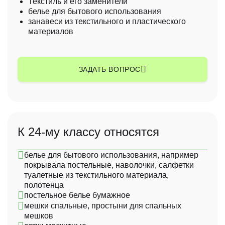
Текстиль и его заменители
помощь в управлении делами или в коммерческой
белье для бытового использования
деятельности промышленного или торгового
занавеси из текстильного и пластического
предприятия;
материалов
помощь в эксплуатации или управлении коммерческим
ЗАДАТЬ ВОПРОС
предприятием;
помощь в управлении делами или в коммерческой
деятельности промышленного или торгового
предприятия;
К 24-му классу относятся
помощь в эксплуатации или управлении коммерческим
предприятием;
белье для бытового использования, например
помощь в управлении делами или в коммерческой
покрывала постельные, наволочки, салфетки
деятельности промышленного или торгового
туалетные из текстильного материала,
предприятия;
полотенца
постельное белье бумажное
мешки спальные, простыни для спальных
мешков
помощь в эксплуатации или управлении коммерческим