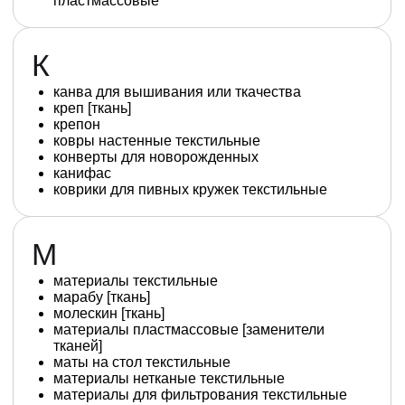
пластмассовые
К
канва для вышивания или ткачества
креп [ткань]
крепон
ковры настенные текстильные
конверты для новорожденных
канифас
коврики для пивных кружек текстильные
М
материалы текстильные
марабу [ткань]
молескин [ткань]
материалы пластмассовые [заменители
тканей]
маты на стол текстильные
материалы нетканые текстильные
материалы для фильтрования текстильные