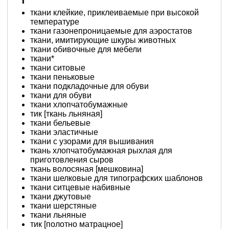
ткани клейкие, приклеиваемые при высокой
температуре
ткани газонепроницаемые для аэростатов
ткани, имитирующие шкуры животных
ткани обивочные для мебели
ткани*
ткани ситовые
ткани пеньковые
ткани подкладочные для обуви
ткани для обуви
ткани хлопчатобумажные
тик [ткань льняная]
ткани бельевые
ткани эластичные
ткани с узорами для вышивания
ткань хлопчатобумажная рыхлая для
приготовления сыров
ткань волосяная [мешковина]
ткани шелковые для типографских шаблонов
ткани ситцевые набивные
ткани джутовые
ткани шерстяные
ткани льняные
тик [полотно матрацное]