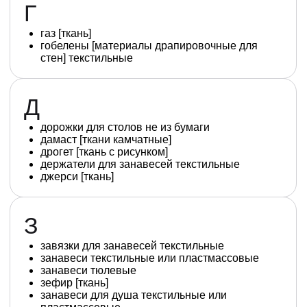
Г
газ [ткань]
гобелены [материалы драпировочные для
стен] текстильные
Д
дорожки для столов не из бумаги
дамаст [ткани камчатные]
дрогет [ткань с рисунком]
держатели для занавесей текстильные
джерси [ткань]
З
завязки для занавесей текстильные
занавеси текстильные или пластмассовые
занавеси тюлевые
зефир [ткань]
занавеси для душа текстильные или