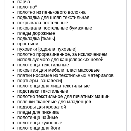
парча
полотно*
полотно из пенькового волокна
подкладка для шляп текстильная
покрывала постельные
покрывала постельные бумажные
пледы дорожные
подкладка [ткань]
простыни
пуховики [одеяла пуховые]
полотно прорезиненное, за исключением
используемого для канцелярских целей
полотенца текстильные
покрытия для мебели пластмассовые
платки носовые из текстильных материалов
портьеры [занавеси]
полотенца для лица текстильные
подставки текстильные
полотно текстильное для печатных машин
пеленки тканевые для младенцев
подзоры для кроватей
пледы для пикника
полотенца чайные
полотенца кухонные
полотенца для йоги