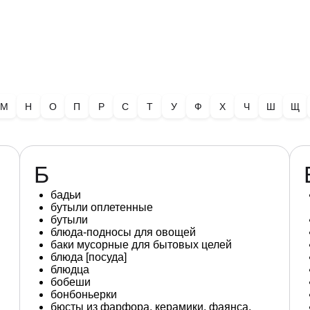
М
Н
О
П
Р
С
Т
У
Ф
Х
Ч
Ш
Щ
Б
бадьи
бутыли оплетенные
бутыли
блюда-подносы для овощей
баки мусорные для бытовых целей
блюда [посуда]
блюдца
бобеши
бонбоньерки
бюсты из фарфора, керамики, фаянса,