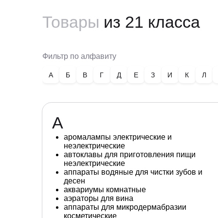
Товары
из 21 класса
Фильтр по алфавиту
А
Б
В
Г
Д
Е
З
И
К
Л
А
аромалампы электрические и
неэлектрические
автоклавы для приготовления пищи
неэлектрические
аппараты водяные для чистки зубов и
десен
аквариумы комнатные
аэраторы для вина
аппараты для микродермабразии
косметические