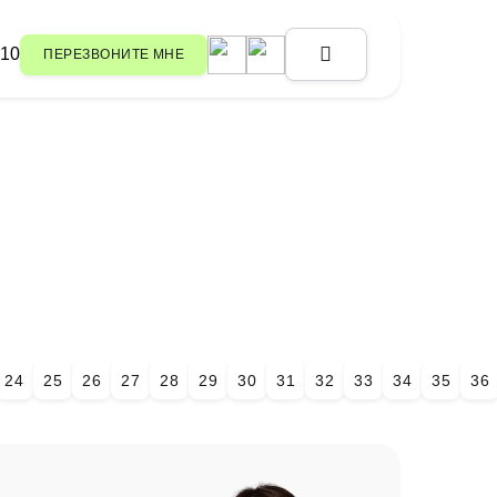
-10
ПЕРЕЗВОНИТЕ МНЕ
рбург, ул. Восстания, д. 7, пом.
о двора)
CONSULT@TMDEX.RU
24
25
26
27
28
29
30
31
32
33
34
35
36