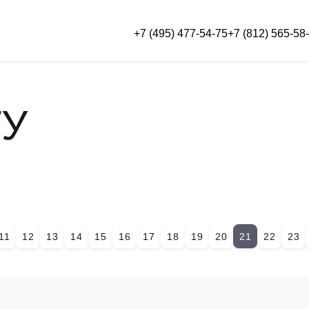
+7 (495) 477-54-75
+7 (812) 565-58
Москва
г. Санкт-Пете
0
+7 (495) 477-54-75
8Н-2 (вход с
о 18:00
Пн-Пт — с 9:00 до 18:00
ТУ
TELEGRAM
МНЕ
11
12
13
14
15
16
17
18
19
20
21
22
23