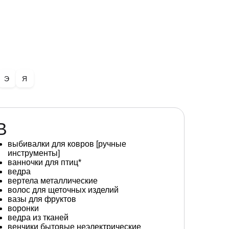
Э
Я
В
выбивалки для ковров [ручные
инструменты]
ванночки для птиц*
ведра
вертела металлические
волос для щеточных изделий
вазы для фруктов
воронки
ведра из тканей
венчики бытовые неэлектрические