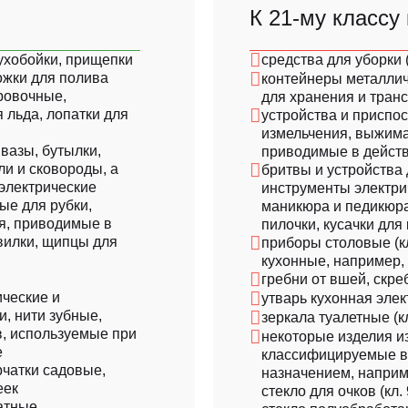
К 21-му классу
мухобойки, прищепки
средства для уборки (
ожки для полива
контейнеры металличе
ровочные,
для хранения и тран
 льда, лопатки для
устройства и приспо
измельчения, выжима
вазы, бутылки,
приводимые в действи
ли и сковороды, а
бритвы и устройства 
еэлектрические
инструменты электри
ые для рубки,
маникюра и педикюр
я, приводимые в
пилочки, кусачки для к
вилки, щипцы для
приборы столовые (к
кухонные, например, 
гребни от вшей, скреб
ические и
утварь кухонная элект
и, нити зубные,
зеркала туалетные (кл
в, используемые при
некоторые изделия и
е
классифицируемые в 
чатки садовые,
назначением, наприме
еек
стекло для очков (кл.
атные.