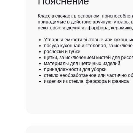
Пояснение
помощь в управлении делами или в коммерческой
деятельности промышленного или торгового
предприятия;
Класс включает, в основном, приспособле
приводимые в действие вручную, утварь, 
некоторые изделия из фарфора, керамики, 
помощь в эксплуатации или управлении коммерческим
Утварь и емкости бытовые или кухонны
предприятием;
посуда кухонная и столовая, за исключ
помощь в управлении делами или в коммерческой
расчески и губки
деятельности промышленного или торгового
щетки, за исключением кистей для рисо
предприятия;
материалы для щеточных изделий
принадлежности для уборки
стекло необработанное или частично об
изделия из стекла, фарфора и фаянса
помощь в эксплуатации или управлении коммерческим
предприятием;
помощь в управлении делами или в коммерческой
деятельности промышленного или торгового
предприятия;
помощь в эксплуатации или управлении коммерческим