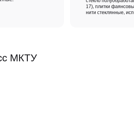
стекло полуобработан
17), плитки фаянсовые
нити стеклянные, исп
сс МКТУ