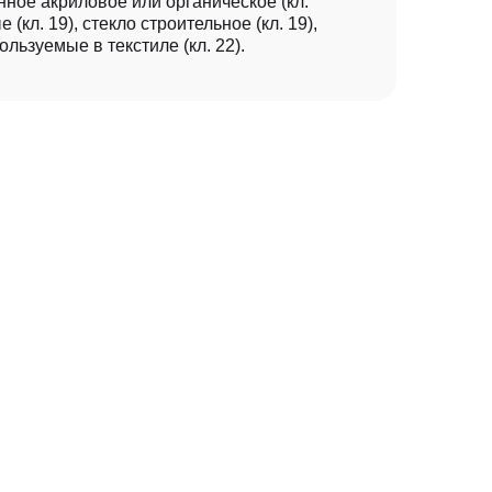
ное акриловое или органическое (кл.
 (кл. 19), стекло строительное (кл. 19),
ользуемые в текстиле (кл. 22).