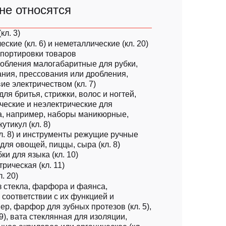
 не относятся
кл. 3)
ские (кл. 6) и неметаллические (кл. 20)
спортировки товаров
собления малогабаритные для рубки,
ния, прессования или дробления,
е электричеством (кл. 7)
для бритья, стрижки, волос и ногтей,
ческие и неэлектрические для
а, например, наборы маникюрные,
утикул (кл. 8)
л. 8) и инструменты режущие ручные
для овощей, пиццы, сыра (кл. 8)
ки для языка (кл. 10)
рическая (кл. 11)
. 20)
з стекла, фарфора и фаянса,
соответствии с их функцией и
р, фарфор для зубных протезов (кл. 5),
 9), вата стеклянная для изоляции,