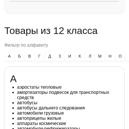
Товары
из 12 класса
Фильтр по алфавиту
А
Б
В
Г
Д
З
И
К
Л
М
Н
О
А
аэростаты тепловые
амортизаторы подвесок для транспортных
средств
автобусы
автобусы дальнего следования
автомобили грузовые
автоприцепы жилые
аппараты космические
автомобили-рефрижераторы