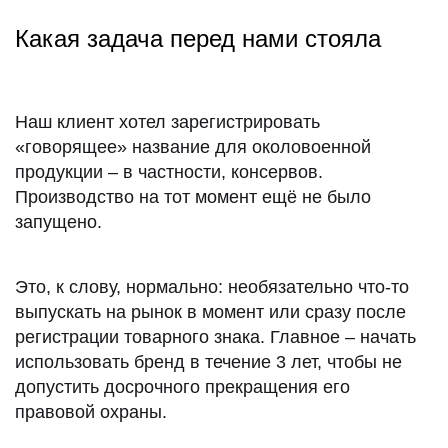
предприятием;
Какая задача перед нами стояла
помощь в управлении делами или в коммерческой
деятельности промышленного или торгового
предприятия;
Примечание:
Наш клиент хотел зарегистрировать
«говорящее» название для околовоенной
продукции – в частности, консервов.
Производство на тот момент ещё не было
запущено.
Это, к слову, нормально: необязательно что-то
выпускать на рынок в момент или сразу после
регистрации товарного знака. Главное – начать
использовать бренд в течение 3 лет, чтобы не
допустить досрочного прекращения его
правовой охраны.