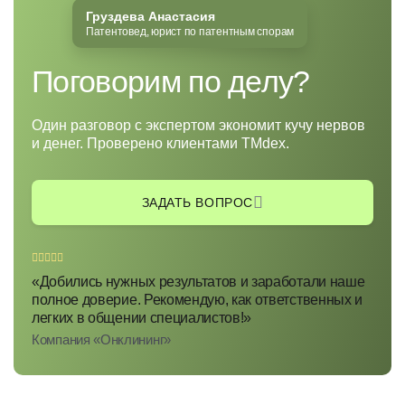
Груздева Анастасия
Патентовед, юрист по патентным спорам
Поговорим по делу?
Один разговор с экспертом экономит кучу нервов
и денег. Проверено клиентами TMdex.
ЗАДАТЬ ВОПРОС
«Добились нужных результатов и заработали наше
полное доверие. Рекомендую, как ответственных и
легких в общении специалистов!»
Компания «Онклининг»