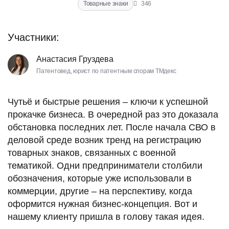
помощь в управлении делами или в коммерческой
Товарные знаки
346
деятельности промышленного или торгового
предприятия;
Участники:
Анастасия Груздева
ПОЛУЧИТЬ КОНСУЛЬТАЦИЮ
помощь в эксплуатации или управлении коммерческим
Патентовед, юрист по патентным спорам ТМдекс
предприятием;
Даю согласие на обработку персональных данных,
помощь в управлении делами или в коммерческой
согласно условиям.
деятельности промышленного или торгового
Чутьё и быстрые решения – ключи к успешной
предприятия;
прокачке бизнеса. В очередной раз это доказала
обстановка последних лет. После начала СВО в
деловой среде возник тренд на регистрацию
помощь в эксплуатации или управлении коммерческим
товарных знаков, связанных с военной
предприятием;
тематикой. Одни предприниматели столбили
помощь в управлении делами или в коммерческой
деятельности промышленного или торгового
обозначения, которые уже использовали в
предприятия;
коммерции, другие – на перспективу, когда
оформится нужная бизнес-концепция. Вот и
нашему клиенту пришла в голову такая идея.
помощь в эксплуатации или управлении коммерческим